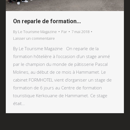
On reparle de formation…
By Le Tourisme Magazine
Par
7 mai 2018
Laisser un commentaire
By Le Tourisme Magazine On reparle de la
formation hôtelière à l’occasion d’un stage animé
par le champion du monde de pâtisserie Pascal
Molines, au début de ce mois à Hammamet. Le
cabinet FORMHOTEL vient d’organiser un stage de
formation de 6 jours au Centre de formation
touristique Kerkouane de Hammamet. Ce stage
était…