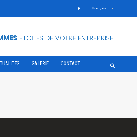
Français
Facebook
OMMES
ETOILES DE VOTRE ENTREPRISE
TUALITÉS
GALERIE
CONTACT
Search: