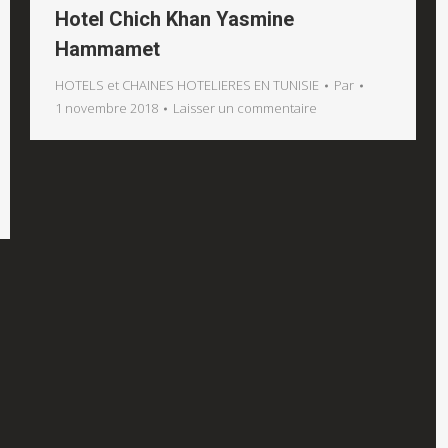
Hotel Chich Khan Yasmine
Hammamet
HOTELS et CHAINES HOTELIERES EN TUNISIE
Par
1 novembre 2018
Laisser un commentaire