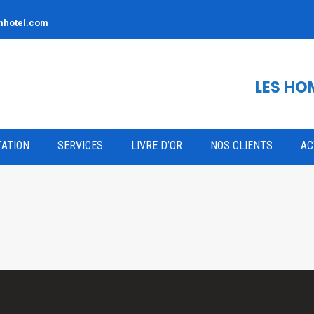
hotel.com
LES H
ATION
SERVICES
LIVRE D’OR
NOS CLIENTS
AC