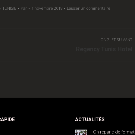
 TUNISIE
Par
1 novembre 2018
Laisser un commentaire
ONGLET SUIVANT
Regency Tunis Hotel
Onglet
suivant
RAPIDE
ACTUALITÉS
On reparle de forma