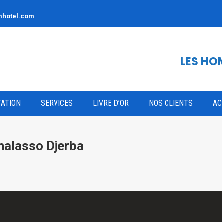
hotel.com
LES H
ATION
SERVICES
LIVRE D’OR
NOS CLIENTS
AC
halasso Djerba